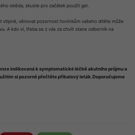
ho oběda, zkuste pro začátek použít gel.
dát vtipné, věnovat pozornost hovínkům vašeho dítěte může
u. A kdo ví, třeba se z vás za chvíli stane odborník na
penze indikovaná k symptomatick
é
léčbě akutního průjmu a
u
žitím si pozorně přečtěte příbalový leták. Doporučujeme