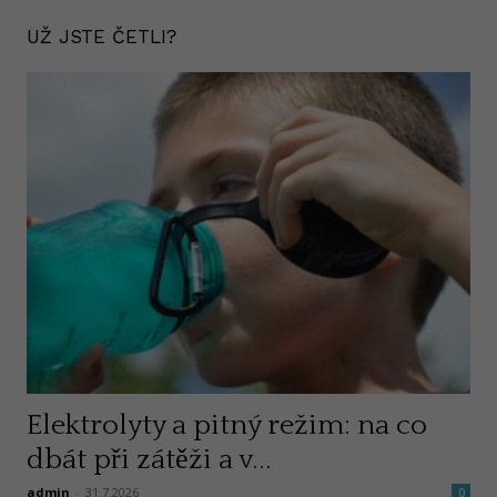
UŽ JSTE ČETLI?
Elektrolyty a pitný režim: na co
dbát při zátěži a v...
admin
-
31.7.2026
0