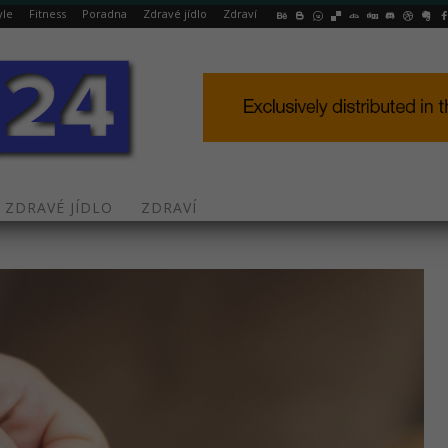
yle
Fitness
Poradna
Zdravé jídlo
Zdraví
ZDRAVÉ JÍDLO
ZDRAVÍ