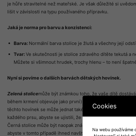
je hůře stravitelné než mateřské. Je však důležité si uvědom
lišit v závislosti na typu používaného přípravku.
Jaká je norma pro barvu a konzistenci:
Barva:
Normální barva stolice je žlutá a všechny její odstí
Tvar:
Ve skutečnosti je stolice zdravého dítěte tekutá a 
Můžete si všimnout hrudek, trochy hlenu – to není špatné 
Nyní si poví
me o dal
ších barvá
ch d
ětských hovínek.
Zelena
́ stolice
může být známkou toho, že vaše dítě dostává
během krmení objevuje jako první) a málo zadního mléka (bo
Cookies
těchto hovínek se může jednat také o střevní infekci. Pokud 
každého prsu, abyste se ujistili, že dostává dostatek zadníh
Černá stolice může být naopak známkou krve v trávicím syst
Na webu používáme coo
abyste v tomto případě ihned navštívili svého pediatra.
„Nastavení“ si také m