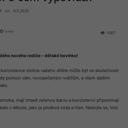
e
on
6.5.2025
5
min.
1087
ždé
ho nove
́ho rodiče – dětské hovínko!
 konzistence stolice vašeho dítěte může být ve skutečnosti
 tedy pomoci vám, novopečeným rodičům, a všem dalším
atu.
molka, mají tmavě zelenou barvu a konzistencí připomínají
ykalo v děloze, jako je plodová voda a hlen. Nebojte se, toto