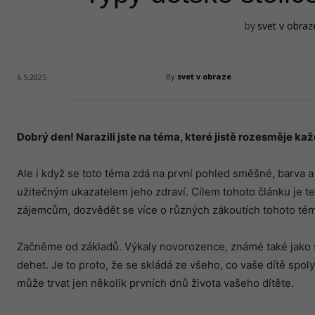
by
svet v obraz
By
svet v obraze
6.5.2025
Dobrý den! Narazili jste na téma, které jistě
rozesme
̌je ka
Ale i když se toto téma zdá na první pohled směšné, barva a
užitečným ukazatelem jeho zdraví. Cílem tohoto článku je
zájemcům, dozvědět se více o různých zákoutích tohoto tém
Začněme od základů. Výkaly novorozence, známé také jako s
dehet. Je to proto, že se skládá ze všeho, co vaše dítě spol
může trvat jen několik prvních dnů života vašeho dítěte.