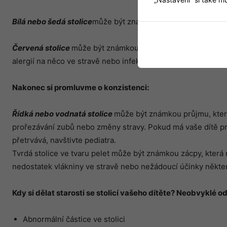
Bílá nebo šedá stolice
může být známkou problémů s játry n
Červená stolice
může být známkou krve ve stolici vašeho dí
alergií na něco ve stravě nebo infekcí.
Nakonec si promluvme o konzistenci:
Řídká nebo vodnatá stolice
může být známkou průjmu, kter
prořezávání zubů nebo změny stravy. Pokud má vaše dítě pr
přetrvává, navštivte pediatra.
Tvrdá stolice ve tvaru pelet může být známkou zácpy, která
nedostatek vlákniny ve stravě nebo nežádoucí účinky někte
Kdy si dělat starosti se stolicí
vas
̌eho dítěte? Neobvyklé od
Abnormální částice ve stolici