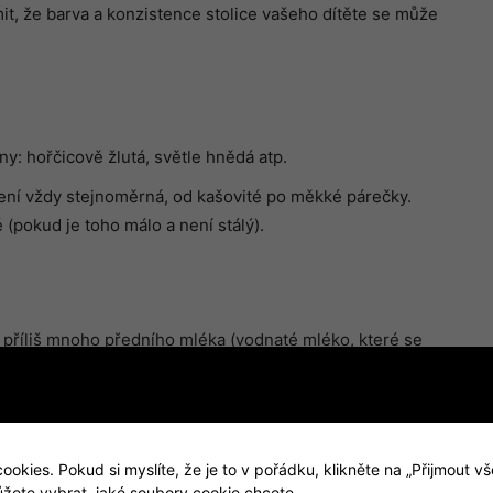
it, že barva a konzistence stolice vašeho dítěte se může
ny: hořčicově žlutá, světle hnědá atp.
není vždy stejnoměrná, od kašovité po měkké párečky.
(pokud je toho málo a není stálý).
 příliš mnoho předního mléka (vodnaté mléko, které se
hatší, tučnější mléko, které se objevuje později). V případě
si všimnete zelených bobků, zkuste dítě krmit déle z
o mléka.
ému. Může se jednat o závažný problém, proto je důležité,
kies. Pokud si myslíte, že je to v pořádku, klikněte na „Přijmout vš
ůžete vybrat, jaké soubory cookie chcete.