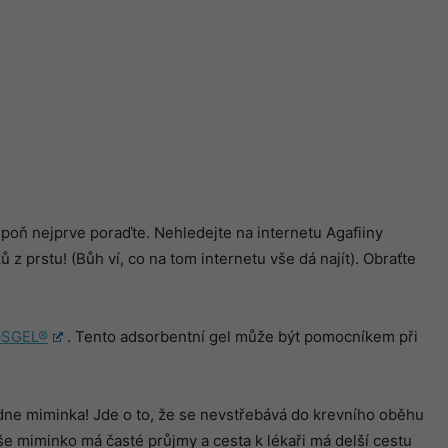
poň nejprve poraďte. Nehledejte na internetu Agafiiny
z prstu! (Bůh ví, co na tom internetu vše dá najít). Obraťte
SGEL
®
. Tento adsorbentní gel může být pomocníkem při
dne miminka! Jde o to, že se nevstřebává do krevního oběhu
še miminko má časté průjmy a cesta k lékaři má delší cestu