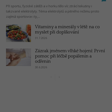
Při sportu, fyzické zátěži a v horku tělo víc ztrácí tekutiny i
takzvané elektrolyty. Téma elektrolytů a pitného režimu proto
zajímá sportovce i ty,...
Vitaminy a minerály v létě: na co
myslet při doplňování
31.7.2026
Zázrak jménem vlhké hojení: První
pomoc při léčbě popálenin a
odřenin
30.6.2026