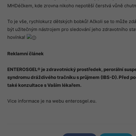
MHDéčkem, kde zrovna nikoho nepotěší čerstvá vůně chutné
To je vše, rychlokurz dětských bobků! Ačkoli se to může z
být užitečným nástrojem pro sledování jeho zdravotního stav
hovínka!
Reklamní článek
ENTEROSGEL
® je zdravotnický prostř
edek, peror
ální sus
syndromu dráž
div
é
ho tračníku s průjmem (IBS-D). Př
ed po
tak
é
konzultace s Vaším l
é
kařem.
Vice informace je na webu enterosgel.eu.