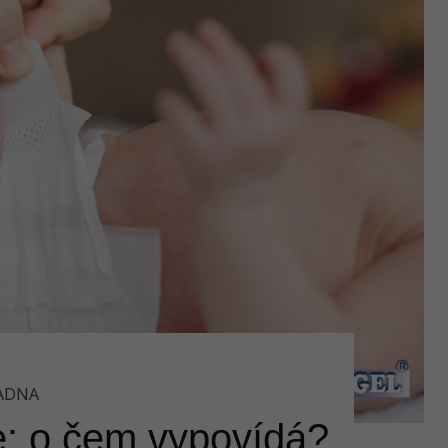
ADNA
e: o čem vypovídá?