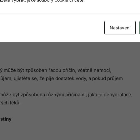
ebo žlučníkem..
Nastavení
těte. Ta může být způsobena různými příčinami, například
ý může být způsoben řadou příčin, včetně nemoci,
ůjem, ujistěte se, že pije dostatek vody, a pokud průjem
 může být způsobena různými příčinami, jako je dehydratace,
rých léků.
stíny