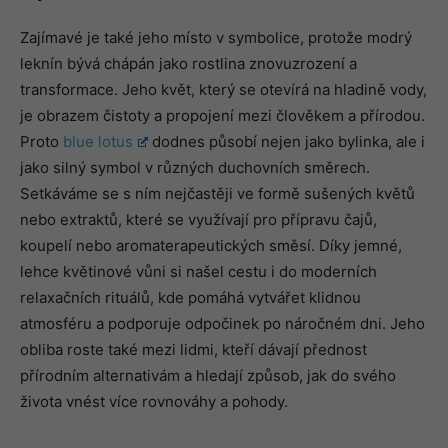
Zajímavé je také jeho místo v symbolice, protože modrý
leknín bývá chápán jako rostlina znovuzrození a
transformace. Jeho květ, který se otevírá na hladině vody,
je obrazem čistoty a propojení mezi člověkem a přírodou.
Proto
blue lotus
dodnes působí nejen jako bylinka, ale i
jako silný symbol v různých duchovních směrech.
Setkáváme se s ním nejčastěji ve formě sušených květů
nebo extraktů, které se využívají pro přípravu čajů,
koupelí nebo aromaterapeutických směsí. Díky jemné,
lehce květinové vůni si našel cestu i do moderních
relaxačních rituálů, kde pomáhá vytvářet klidnou
atmosféru a podporuje odpočinek po náročném dni. Jeho
obliba roste také mezi lidmi, kteří dávají přednost
přírodním alternativám a hledají způsob, jak do svého
života vnést více rovnováhy a pohody.