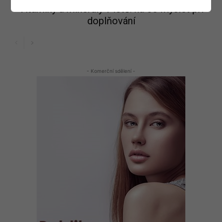
Vitaminy a minerály v létě: na co myslet při
doplňování
- Komerční sdělení -