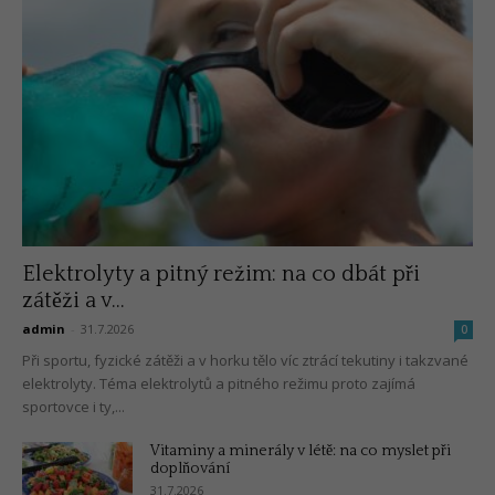
Elektrolyty a pitný režim: na co dbát při
zátěži a v...
admin
-
31.7.2026
0
Při sportu, fyzické zátěži a v horku tělo víc ztrácí tekutiny i takzvané
elektrolyty. Téma elektrolytů a pitného režimu proto zajímá
sportovce i ty,...
Vitaminy a minerály v létě: na co myslet při
doplňování
31.7.2026