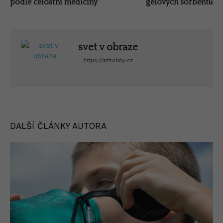
podle celostní medicíny
gelových sorbentů
svet v obraze
https://azhobby.cz
DALŠÍ ČLÁNKY AUTORA