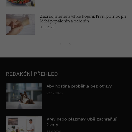
Zázrak jménem vlhké hojení: První pomoc při
léčbě popálenin a odřenin
30.6.2026
REDAKČNÍ PŘEHLED
Aby hostina proběhla bez otravy
22.12.2025
Krev nebo plazma? Obě zachraňují
životy
15.6.2026