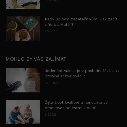
Rady úplným začátečníkům: Jak začít
s Yerba Maté ?
1.9.2023
MOHLO BY VÁS ZAJÍMAT
Jedenáct vakcín je v poslední fázi. Jak
probíhá schvalování?
10.1.2021
Žijte život kvalitně a nenechte se
omezovat bolestmi kloubů
9.5.2023