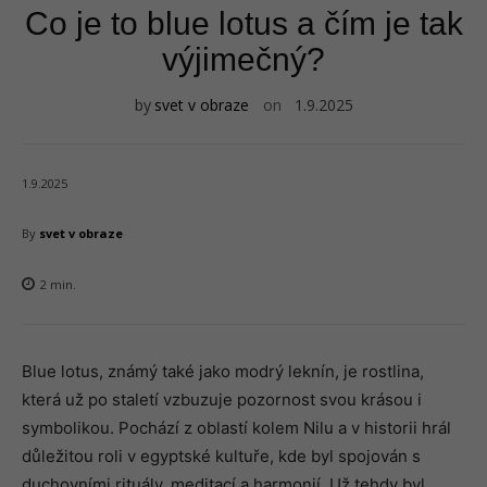
Co je to blue lotus a čím je tak
výjimečný?
by
svet v obraze
on
1.9.2025
1.9.2025
By
svet v obraze
2
min.
Blue lotus, známý také jako modrý leknín, je rostlina,
která už po staletí vzbuzuje pozornost svou krásou i
symbolikou. Pochází z oblastí kolem Nilu a v historii hrál
důležitou roli v egyptské kultuře, kde byl spojován s
duchovními rituály, meditací a harmonií. Už tehdy byl